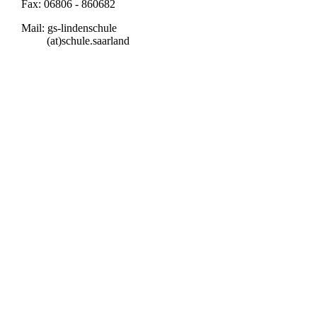
Fax: 06806 - 860682
Mail: gs-lindenschule
(at)schule.saarland